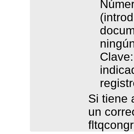
Número
(intro
docume
ningún
Clave:
indica
registr
Si tiene
un corre
fltqcon