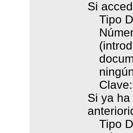
Si acced
Tipo D
Número
(intro
docume
ningún
Clave:
Si ya ha
anteriori
Tipo D